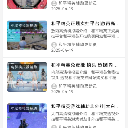
挂和平精英外挂平台和平精英反外挂的
稳定防封 观战透视 跳伞加速 人
和平精英辅助更新员
外挂和平精英最近外挂和平精英外挂查
物锁血 经典模式 无后座力 人物
2025-04-19
看和平精英能用外挂吗无限火箭筒 人物
透视
透视无影步 主播同款稳定防封 观战透
视跳伞加速 人...
和平精英正规卖挂平台|敖丙高清
电脑模拟器辅助
模拟器辅助 人物透视 自动爬墙
敖丙高清模拟器介绍：和平精英正规卖
全图除雾 枪械据点 全图透视 无
挂平台和平精英开挂购买网站和平精英
透视3元挂购买和平精英开挂怎么开和
后座力 和平精英锁头 人物锁血
和平精英辅助更新员
平精英外挂下载人物透视 自动爬墙全图
跳伞加速 人物踏空
2025-04-19
除雾 枪械据点全图透视 无后座力和平
精英锁头 人物锁血跳伞加速 人物踏空
敖丙高清模拟器...
和平精英免费挂 锁头 透视|内部
电脑模拟器辅助
高清模拟器 丢刀开火 载具加速
内部高清模拟器介绍：和平精英免费挂
载具飞天 人物超广角 范围拾取
锁头 透视和平精英挂网站购买和平精英
科技开挂下载 无付费和平精英怎么开挂
和平精英锁头 脚步无声 过滤人
和平精英辅助更新员
软件下载和平精英透视3元挂购买丢刀
机
2025-04-19
开火 载具加速载具飞天 人物超广角范
围拾取 和平精英锁头脚步无声 过滤人
机内部高...
和平精英游戏辅助非外挂|大白高
电脑模拟器辅助
清模拟器 全图透视 标点瞬移 物
大白高清模拟器介绍：和平精英透视外
资显示 和平精英科技 地铁逃生
挂和平精英游戏辅助非外挂和平精英免
费外挂和平精英透视外挂和平精英外挂
自瞄怪物 范围拾取 一键拾取 人
和平精英辅助更新员