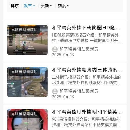
排序
|
发布
|
更新
|
热度
和平精英外挂下载教程|HD隐逆
电脑模拟器辅助
高清模拟器 电梯过检 一键撤离
HD隐逆高清模拟器介绍：和平精英外
丢刀开火 载具加速 载具飞天 人
挂下载教程电梯过检 一键撤离丢刀开火
载具加速载具飞天 人物超广角范围拾取
物超广角 范围拾取 和平精英锁
和平精英辅助更新员
和平精英锁头脚步无声 过滤人机全图透
头 脚步无声 过滤人机 全图透视
2025-04-19
视 自瞄怪物巡查预警 人物加速HD隐逆
自瞄怪物 巡查预警 人物加速
高清模拟器效果图：...
和平精英外挂电脑端|三体腾讯模
电脑模拟器辅助
拟器 无限子弹 枪械射速 增强攀
三体腾讯模拟器介绍：和平精英外挂的
爬 人物透视 自动爬墙 全图除雾
尽头和平精英外挂视频素材和平精英奔
放外挂视频和平精英遇见了外挂和平精
枪械据点 全图透视 无后座力 和
和平精英辅助更新员
英外挂电脑端和平精英外挂的卡密和平
平精英锁头
2025-04-19
精英外挂可下载无限子弹 枪械射速增强
攀爬 人物透视自动爬墙 全图除雾枪械
据点 全图透视无...
和平精英能用外挂吗|和平精英模
电脑模拟器辅助
拟器外挂98K高清模拟器 无限火
98K高清模拟器介绍：和平精英辅助外
箭筒 人物透视 无影步 主播同款
挂和平精英外挂网站和平精英模拟器外