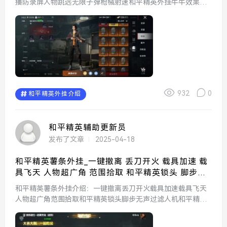
播防录屏人物跳远无限子弹枪械射速和平精英外挂牛牛效果
图：...
932
0
和平精英外挂介绍
和平精英辅助更新员
发布了文章
2025-04-18
和平精英薯条外挂_一键撤离 丢刀开火 载具加速 载
具飞天 人物超广角 范围拾取 和平精英锁头 脚步无
声 过滤人机
和平精英薯条外挂介绍：一键撤离丢刀开火载具加速载具飞天
人物超广角范围拾取和平精英锁头脚步无声过滤人机和平精英
薯条外挂效果图：...