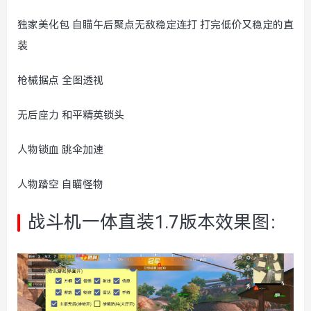
独家美化包 自瞄午后聚点无敌稳定连打 打完低价又稳定的直
装
枪械据点 全图透视
无后座力 和平精英锁头
人物锁血 跳伞加速
人物踏空 自瞄怪物
战斗机一体直装1.7版本效果图：