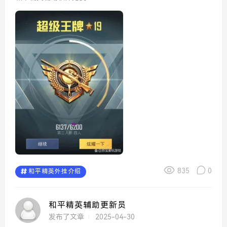
835
0
和平精英外挂介绍
和平精英辅助更新员
发布了文章
2025-04-30