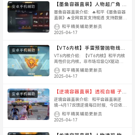
后无忧 稳...
【墨鱼容器直装】人物超广角 范
安卓手机辅助
围拾取 脚步无声 过滤人机 巡查
墨鱼容器直装介绍：🔥和平《墨鱼容器
预警 人物加速 偷装备 直播防录
直装》🔥全网首发支持观透 支持数据号
拒绝三方 拒绝禁网 4月17日稳定奔放
屏 人物跳远 无限子弹 枪械射速
和平精英辅助更新员
中!v2.1版本解决所有问题观透打的观透
增强攀爬 自动爬墙 全图除雾 枪
2025-04-17
打的观透打的墨鱼容器直装效果图：...
械据点 无后座力 人物锁血 跳伞
加速
【VT6内核】手雷预警抛物线提
安卓手机辅助
示-被别人瞄准提示-动态自瞄-
VT6内核介绍：【VT6内核】和平内核
全枪械物资显示~车辆显示 全枪
高性价比内核。非市场垃圾QX驱动真
核式刷入!安全稳定!动态自瞄 全枪械自
械自瞄 可控制锁头 锁胸
和平精英辅助更新员
瞄 可控制锁头 锁胸流畅绘制 手雷预警
2025-04-17
手持显示独家功能：手雷预警抛物线提
示-被别人瞄准提示-动态自瞄-全枪械
物资...
【逆境容器直装】透视自瞄 子弹
安卓手机辅助
追踪 皮肤美化包 载具跳舞 载具
逆境容器直装介绍：和平容器直装逆
旋转 载具自控 载具飞天 黄金风
境-4月17反馈逆境每日时报，今日依旧
稳定!选择逆境，上分稳定不卡壳!用逆
衣 甜心宝贝 身法套装 木乃伊 螳
和平精英辅助更新员
境帮助您解决各种烦恼!逆境容器直装效
螂 五爪金龙
2025-04-17
果图：...