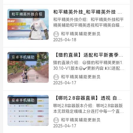
回归强势归来更换全新UI优化无敌稳定
性解决老毛病...
和平精英外挂_和平精英外挂 和
和平精英外挂介绍
平精英辅助 和平精英透视 和平
和平精英外挂介绍：和平精英外挂和平
精英自瞄 和平精英锁头 全图透
精英辅助和平精英透视和平精英自瞄和
平精英锁头全图透视标点瞬移物资显示
视 标点瞬移 物资显示
和平精英辅助更新员
和平精英外挂效果图：...
2025-04-18
【猎豹直装】适配和平新赛季安
安卓手机辅助
装包 和平精英外挂,和平精英辅
猎豹直装介绍：😃猎豹和平精英更新1.
助,和平精英透视,和平精英锁头,
30.10-V1版本😃✔️更新内容:⬇️3⃣适配和
平新赛季安装包⬇️2⃣需要删除老版本安
和平精英自瞄,和平精英科技,和
和平精英辅助更新员
装包下载新安装包⬇️3⃣支持一体+模块版
平精英地铁逃生
2025-04-17
本📸演戏才能奔放 不要一味地乱穿❗️猎
豹和平与PUBGM卡密...
【哪吒2.8容器直装】透视 自瞄
安卓手机辅助
范围拾取 一键拾取 人物美化 蝴
哪吒2.8容器版本介绍：哪吒2.8容器版
蝶刀 超广角 金身 骗装备 跑路加
本无敌稳定嘎嘎上分连打中每一个直装
都说和平强检更新不出来更新不出来是
速 吸人 电梯过检 穿墙 丢刀开火
和平精英辅助更新员
他们没有实力哪吒每时每刻都在稳定这
2025-04-17
就是实力你们不信去试市场上那些拉闸