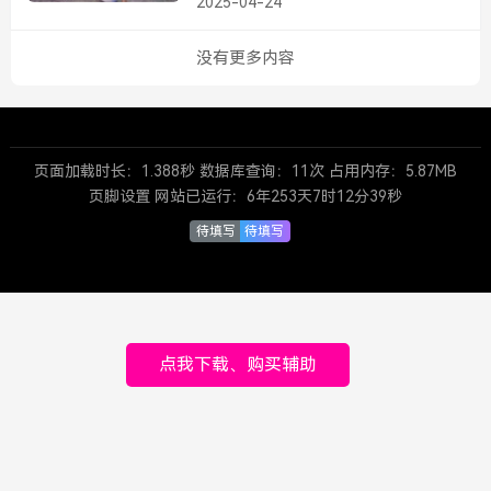
2025-04-24
瞄，扫车打鸟，智能判断，...
没有更多内容
页面加载时长：1.388秒 数据库查询：11次 占用内存：5.87MB
页脚设置 网站已运行：
6年253天7时12分39秒
待填写
待填写
点我下载、购买辅助